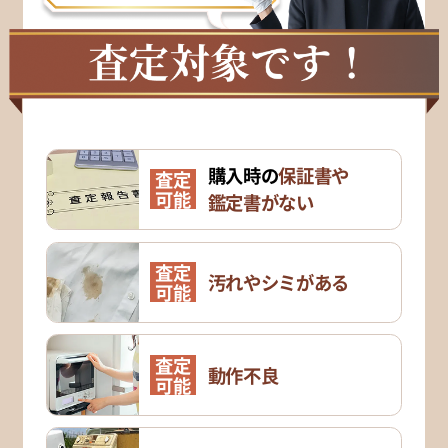
購入時の
保証書や
査定
可能
鑑定書がない
査定
汚れやシミがある
可能
査定
動作不良
可能