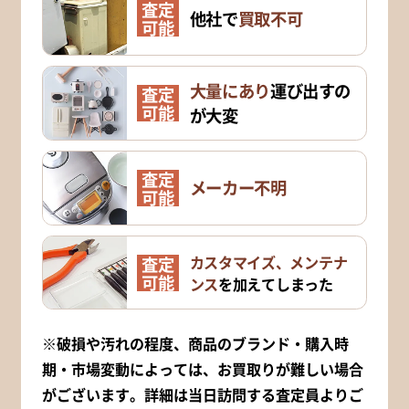
査定
他社で
買取不可
可能
大量にあり
運び出すの
査定
可能
が大変
査定
メーカー不明
可能
カスタマイズ、メンテナ
査定
可能
ンス
を加えてしまった
※破損や汚れの程度、商品のブランド・購入時
期・市場変動によっては、お買取りが難しい場合
がございます。詳細は当日訪問する査定員よりご