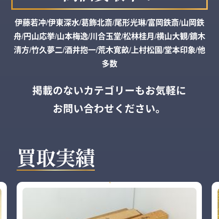
伊藤若冲/伊東深水/葛飾北斎/尾形光琳/富岡鉄斎/山岡鉄
舟/円山応挙/山本梅逸/川合玉堂/松林桂月/横山大観/鏑木
清方/竹久夢二/酒井抱一/荒木寛畝/上村松園/堂本印象/他
多数
掲載のないカテゴリーもお気軽に
お問い合わせください。
買取実績