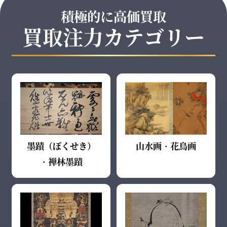
積極的に高価買取
買取注力カテゴリー
墨蹟（ぼくせき）
山水画・花鳥画
・禅林墨蹟