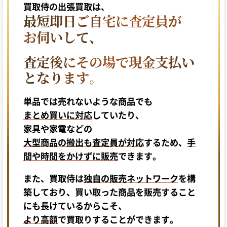
買取侍の出張買取は、
最短即日ご自宅に査定員が
お伺いして、
査定後にその場で現金支払い
となります。
単品では売れないような商品でも
まとめ買いに対応
していたり、
家具や家電などの
大型商品の搬出も査定員が対応
するため、
手
間や時間をかけずに販売
できます。
また、買取侍は
独自の販売ネットワーク
を構
築しており、買い取った商品を販売すること
にも長けているからこそ、
より高額
で買取りすることができます。