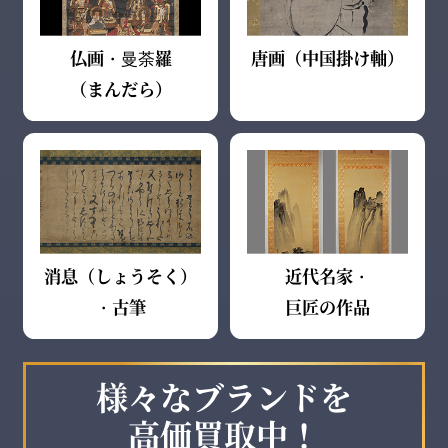
仏画・曼荼羅
唐画（中国掛け軸）
（まんだら）
消息（しょうそく）
近代名家・
・古筆
巨匠の作品
様々なブランドを
高価買取中！