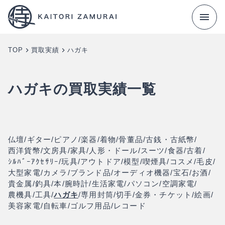
TOP
買取実績
ハガキ
›
›
ハガキの買取実績一覧
仏壇
/
ギター
/
ピアノ
/
楽器
/
着物
/
骨董品
/
古銭・古紙幣
/
西洋貨幣
/
文房具
/
家具
/
人形・ドール
/
スーツ
/
食器
/
古着
/
ｼﾙﾊﾞｰｱｸｾｻﾘｰ
/
玩具
/
アウトドア
/
模型
/
喫煙具
/
コスメ
/
毛皮
/
大型家電
/
カメラ
/
ブランド品
/
オーディオ機器
/
宝石
/
お酒
/
貴金属
/
釣具
/
本
/
腕時計
/
生活家電
/
パソコン
/
空調家電
/
農機具
/
工具
/
ハガキ
/
専用封筒
/
切手
/
金券・チケット
/
絵画
/
美容家電
/
自転車
/
ゴルフ用品
/
レコード