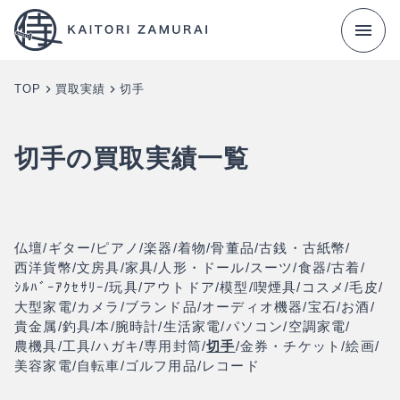
TOP
買取実績
切手
›
›
切手の買取実績一覧
仏壇
/
ギター
/
ピアノ
/
楽器
/
着物
/
骨董品
/
古銭・古紙幣
/
西洋貨幣
/
文房具
/
家具
/
人形・ドール
/
スーツ
/
食器
/
古着
/
ｼﾙﾊﾞｰｱｸｾｻﾘｰ
/
玩具
/
アウトドア
/
模型
/
喫煙具
/
コスメ
/
毛皮
/
大型家電
/
カメラ
/
ブランド品
/
オーディオ機器
/
宝石
/
お酒
/
貴金属
/
釣具
/
本
/
腕時計
/
生活家電
/
パソコン
/
空調家電
/
農機具
/
工具
/
ハガキ
/
専用封筒
/
切手
/
金券・チケット
/
絵画
/
美容家電
/
自転車
/
ゴルフ用品
/
レコード